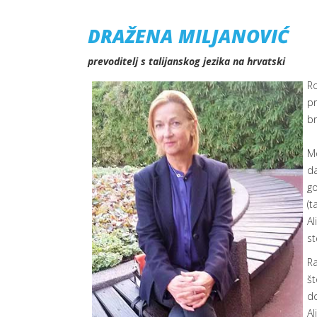
DRAŽENA MILJANOVIĆ
prevoditelj s talijanskog jezika na hrvatski
Ro
pr
br
Mo
da
go
(t
Al
st
Ra
št
do
Al