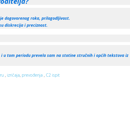
oditelja?
nje dogovorenog roka, prilagodljivost.
u diskrecija i preciznost.
i u tom periodu prevela sam na stotine stručnih i općih tekstova iz
uru
,
izričaja
,
prevođenja
,
C2 ispit