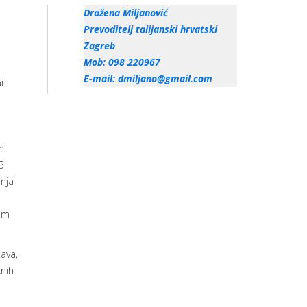
Dražena
Miljanović
Prevoditelj talijanski hrvatski
Zagreb
Mob: 098 220967
E-mail:
dmiljano@gmail.com
i
m
5
nja
sam
ava,
znih