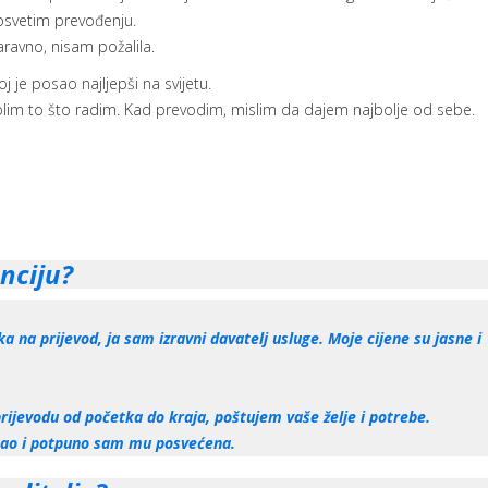
svetim prevođenju.
ravno, nisam požalila.
j je posao najljepši na svijetu.
lim to što radim. Kad prevodim, mislim da dajem najbolje od sebe.
nciju?
 na prijevod, ja sam izravni davatelj usluge. Moje cijene su jasne i
rijevodu od početka do kraja, poštujem vaše želje i potrebe.
osao i potpuno sam mu posvećena.