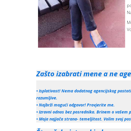
po
Na
Mo
Vo
Zašto izabrati mene a ne age
• Isplativost! Nema dodatnog agencijskog postotka
razumljive.
• Najbrži mogući odgovor! Provjerite me.
• Izravni odnos bez posrednika. Brinem o vašem p
• Moja najjača strana- temeljitost. Volim svoj p