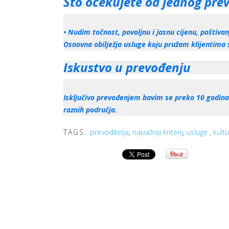
Što očekujete od jednog prev
• Nudim točnost, povoljnu i jasnu cijenu, poštiva
Osnovna obilježja usluge koju pružam klijentima s
Iskustvo u prevođenju
Isključivo prevođenjem bavim se preko 10 godina 
raznih područja.
TAGS:
prevoditelja
,
najvažniji kriterij
,
usluge
,
kult