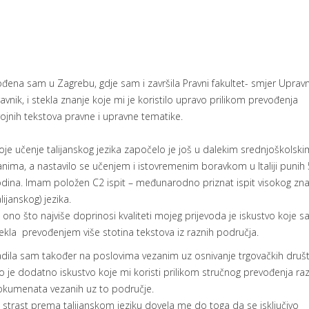
đena sam u Zagrebu, gdje sam i završila Pravni fakultet- smjer Upravn
avnik, i stekla znanje koje mi je koristilo upravo prilikom prevođenja
ojnih tekstova pravne i upravne tematike.
je učenje talijanskog jezika započelo je još u dalekim srednjoškolski
nima, a nastavilo se učenjem i istovremenim boravkom u Italiji punih 
dina. Imam položen C2 ispit – međunarodno priznat ispit visokog zna
alijanskog) jezika.
i ono što najviše doprinosi kvaliteti mojeg prijevoda je iskustvo koje 
ekla prevođenjem više stotina tekstova iz raznih područja.
dila sam također na poslovima vezanim uz osnivanje trgovačkih društ
o je dodatno iskustvo koje mi koristi prilikom stručnog prevođenja ra
kumenata vezanih uz to područje.
i strast prema talijanskom jeziku dovela me do toga da se isključivo