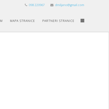
098 220967
dmiljano@gmail.com
UM
MAPA STRANICE
PARTNERI STRANICE